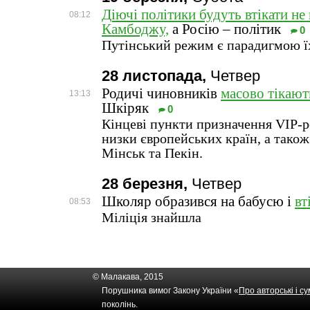
Діючі політики будуть втікати н
08:12
Камбоджу,
а Росію – політик
0
Путінський режим є парадигмою ї
28 листопада,
Четвер
Родичі чиновників
масово тікают
13:13
Шкіряк
0
Кінцеві пункти призначення VIP-ре
низки європейських країн, а тако
Мінськ та Пекін.
28 березня,
Четвер
Школяр образився на бабусю і
вт
08:53
Міліція знайшла
© Малакава, 2015
Порушника вимог Закону України «
Про авторські і с
поколінь.