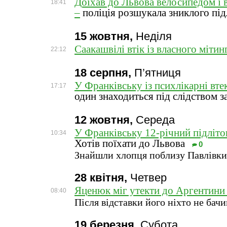
Доїхав до Львова велосипедом і 
18:41
–
поліція розшукала зниклого під
15 жовтня,
Неділя
Саакашвілі втік із власного мітин
22:12
18 серпня,
П’ятниця
У Франківську із психлікарні втек
17:17
один знаходиться під слідством з
12 жовтня,
Середа
У Франківську 12-річний підліток
10:34
Хотів поїхати до Львова
0
Знайшли хлопця поблизу Павлівки
28 квітня,
Четвер
Яценюк міг утекти до Аргентини 
08:40
Після відставки його ніхто не бачи
19 березня,
Субота