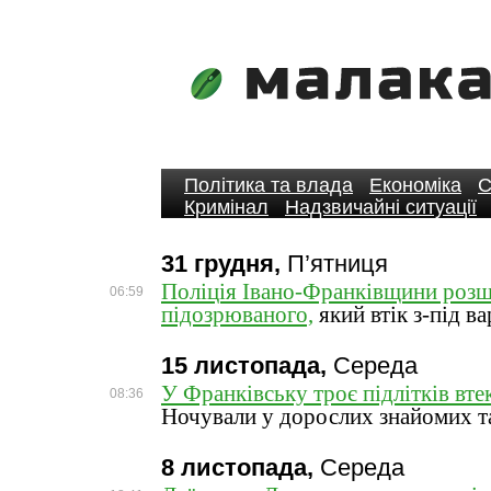
Політика та влада
Економіка
С
Кримінал
Надзвичайні ситуації
31 грудня,
П’ятниця
Поліція Івано-Франківщини роз
06:59
підозрюваного,
який втік з-під в
15 листопада,
Середа
У Франківську троє підлітків втек
08:36
Ночували у дорослих знайомих т
8 листопада,
Середа