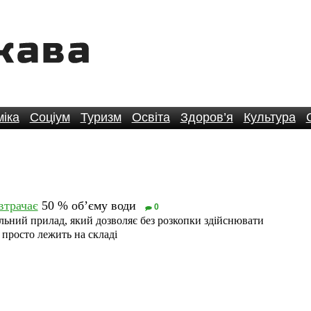
іка
Соціум
Туризм
Освіта
Здоров’я
Культура
втрачає
50 % об’єму води
0
льний прилад, який дозволяє без розкопки здійснювати
 просто лежить на складі