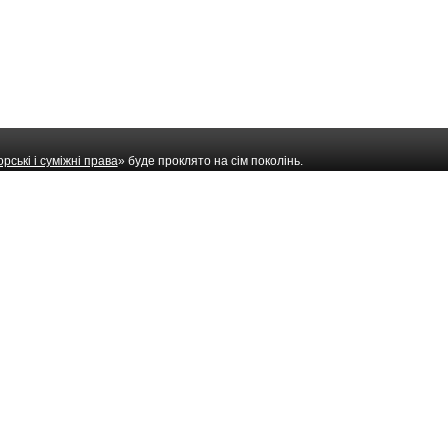
рські і суміжні права
» буде проклято на сім поколінь.