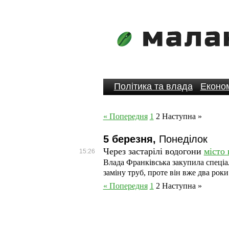
Політика та влада
Економ
« Попередня
1
2
Наступна »
5 березня,
Понеділок
Через застарілі водогони
місто 
15:26
Влада Франківська закупила спеціа
заміну труб, проте він вже два роки
« Попередня
1
2
Наступна »