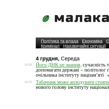
Політика та влада
Економіка
С
Кримінал
Надзвичайні ситуації
4 грудня,
Середа
Його ДНК це знання,
сучасність 
14:50
допомагати державі – політолог 
очільника інституту нацпам’яті
Табачник може аплодувати стояч
14:22
нового голову інституту націона