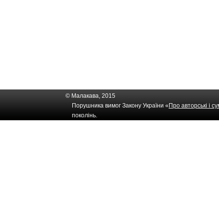
© Малакава, 2015
Порушника вимог Закону України «
Про авторські і с
поколінь.