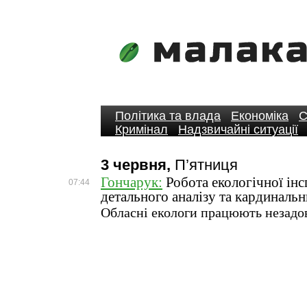
Політика та влада
Економіка
С
Кримінал
Надзвичайні ситуації
3 червня,
П’ятниця
Гончарук:
Робота екологічної інс
07:44
детального аналізу та кардинальн
Обласні екологи працюють незадо