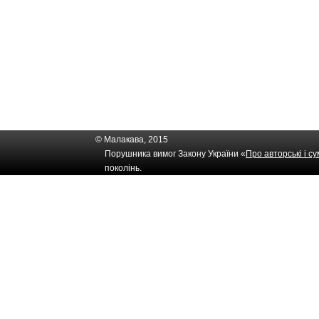
© Малакава, 2015
Порушника вимог Закону України «
Про авторські і с
поколінь.