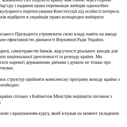
бар’єру і надання права переможцю виборів одноосібно
кулуарного переписування Конституції під особисті інтереси.
ів відібрати в українців право всенародно вибирати
нського Президента утримувати свою владу навіть на шкоду
кою ефективністю діяльності Верховної Ради України.
ризі, самоуправстві банків, відсутності реальних заходів для
рати національної ідентичності та розпаду країни. Ми
тати нарешті державними діячами і думати не тільки про
тчизни.
дних структур прийняти комплексну програму виходу країни з
необхідно:
країни спільно з Кабінетом Міністрів вирішити питання з
;
неві з врахуванням курсу, який існував на момент укладення