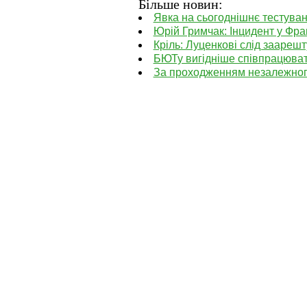
Більше новин:
Явка на сьогоднішнє тестува
Юрій Гримчак: Інцидент у Фран
Кріль: Луценкові слід заарешт
БЮТу вигідніше співпрацювати
За проходженням незалежного