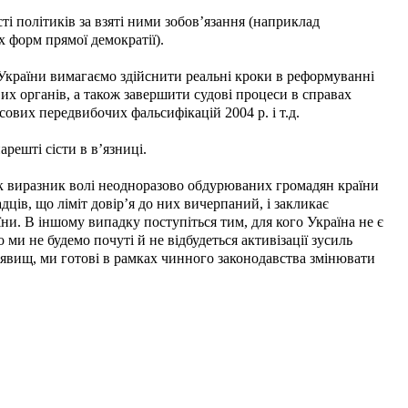
ті політиків за взяті ними зобов’язання (наприклад
 форм прямої демократії).
України вимагаємо здійснити реальні кроки в реформуванні
их органів, а також завершити судові процеси в справах
ових передвибочих фальсифікацій 2004 р. і т.д.
решті сісти в в’язниці.
 виразник волі неодноразово обдурюваних громадян країни
ів, що ліміт довір’я до них вичерпаний, і закликає
ни. В іншому випадку поступіться тим, для кого Україна не є
ми не будемо почуті й не відбудеться активізації зусиль
 явищ, ми готові в рамках чинного законодавства змінювати