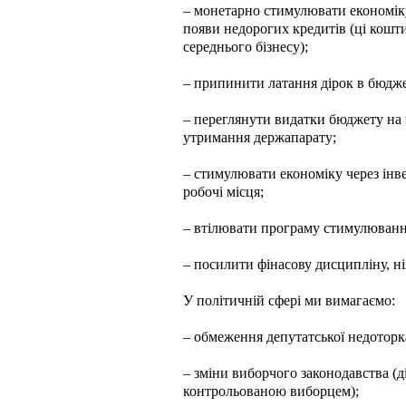
– монетарно стимулювати економік
появи недорогих кредитів (ці кошти
середнього бізнесу);
– припинити латання дірок в бюджет
– переглянути видатки бюджету на 
утримання держапарату;
– стимулювати економіку через інв
робочі місця;
– втілювати програму стимулюванн
– посилити фінасову дисципліну, ні
У політичній сфері ми вимагаємо:
– обмеження депутатської недоторк
– зміни виборчого законодавства (д
контрольованою виборцем);