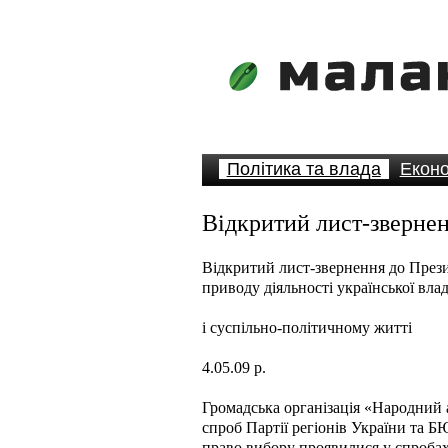
Політика та влада
Еконо
Відкритий лист-зверне
Відкритий лист-звернення до Презид
приводу діяльності української вл
і суспільно-політичному житті
4.05.09 р.
Громадська організація «Народний
спроб Партії регіонів України та Б
право вибору проявилися у спробах