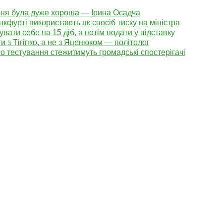
ння була дуже хороша — Ірина Осадча
кфурті використають як спосіб тиску на міністра
увати себе на 15 діб, а потім подати у відставку
 з Тігіпко, а не з Яценюком — політолог
 тестування стежитимуть громадські спостерігачі