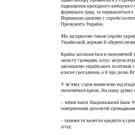
підвищення прохідного виборчого 
формувати уряд, та перманентного 
Вершиною цинізму є спроби політик
Президента України.
Ми засуджуємо також спроби украї
Українській державі й обурені низь
Країна захлинається в економічній к
захисту громадян, існує загроза вт
закликаємо українських політиків с
власне сьогодення, а й про долю Ві
У зв’язку з цим вимагаємо від вла
економічної кризи. На нашу думку 
– зобов’язати Національний Банк У
поверненням депозитів громадянам
– перевести валютні кредити в грив
угод;