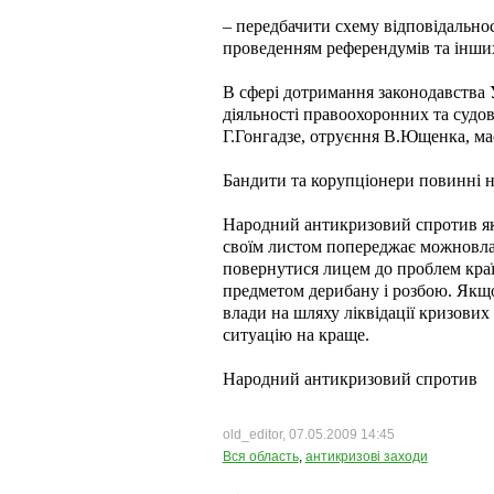
– передбачити схему відповідальнос
проведенням референдумів та інших
В сфері дотримання законодавства 
діяльності правоохоронних та судов
Г.Гонгадзе, отруєння В.Ющенка, мас
Бандити та корупціонери повинні на
Народний антикризовий спротив як
своїм листом попереджає можновладц
повернутися лицем до проблем краї
предметом дерибану і розбою. Якщо 
влади на шляху ліквідації кризових
ситуацію на краще.
Народний антикризовий спротив
old_editor, 07.05.2009 14:45
Вся область
,
антикризові заходи