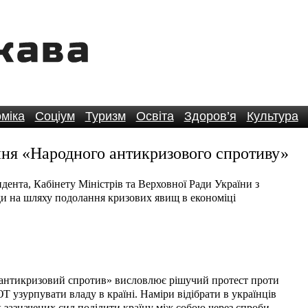
міка
Соціум
Туризм
Освіта
Здоров’я
Культура
ння «Народного антикризового спротиву»
ента, Кабінету Міністрів та Верховної Ради України з
ади на шляху подолання кризових явищ в економіці
 антикризовий спротив» висловлює рішучий протест проти
ЮТ узурпувати владу в країні. Наміри відібрати в українців
 зазначених сил поділити країну між собою через спроби