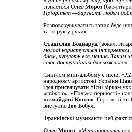
«Ми не робимо музику, щоб заробл
зізнається
Олег Мороз
(бас-гітар
Пріорітет —дарувати людям доб
Розповсюджуватись запис буде шл
та «з рук у руки».
Станіслав Боднарук
(вокал, гітар
молоді користується інтернетом, 
днем, купують все менше. Таким 
стає доступнішим для кожного»
.
Синглом міні-альбому є пісня «P.
народному артистові України
Павл
ідея присвячувати пісні зіркам укр
«свіжою». «Пальма першості» нал
на майдані Конго»
. Героєм пісні
виступив
Іво Бобул
.
Франківські музиканти цей факт с
Олег Мороз
:
«Мені приснився сон 