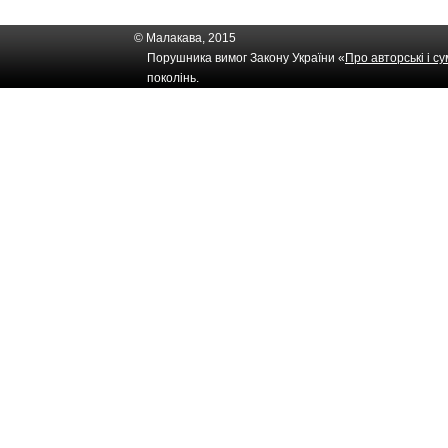
© Малакава, 2015
Порушника вимог Закону України «
Про авторські і с
поколінь.