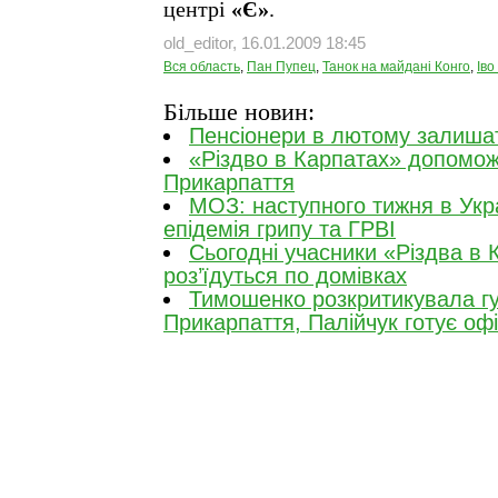
центрі
«Є»
.
old_editor, 16.01.2009 18:45
Вся область
,
Пан Пупец
,
Танок на майдані Конго
,
Іво
Більше новин:
Пенсіонери в лютому залиша
«Різдво в Карпатах» допомо
Прикарпаття
МОЗ: наступного тижня в Укра
епідемія грипу та ГРВІ
Сьогодні учасники «Різдва в 
роз’їдуться по домівках
Тимошенко розкритикувала г
Прикарпаття, Палійчук готує оф