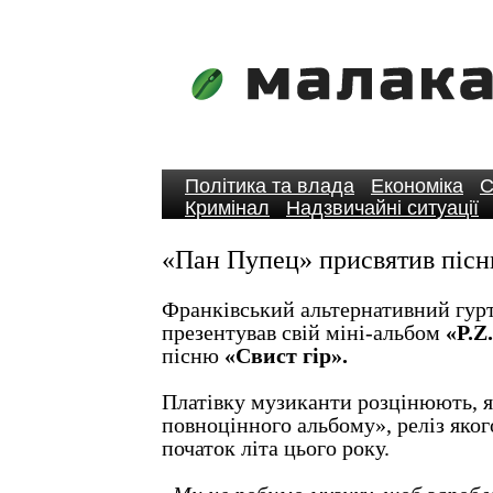
Політика та влада
Економіка
С
Кримінал
Надзвичайні ситуації
«Пан Пупец» присвятив пісн
Франківський альтернативний гур
презентував свій міні-альбом
«P.Z
пісню
«Свист гір».
Платівку музиканти розцінюють, я
повноцінного альбому», реліз яког
початок літа цього року.