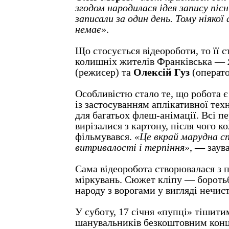
згодом народилася ідея запису пісні
записали за один день. Тому ніякої
немає»
.
Що стосується відеороботи, то її 
колишніх жителів Франківська —
(режисер) та
Олексій Гуз
(операто
Особливістю стало те, що робота 
із застосуванням аплікативної техн
для багатьох флеш-анімації. Всі п
вирізалися з картону, після чого к
фільмувався.
«Це вкрай марудна с
витривалості і терпіння»
, — заув
Сама відеоробота створювалася з 
міркувань. Сюжет кліпу — боротьб
народу з ворогами у вигляді нечист
У суботу, 17 січня «пупці» тішити
шанувальників безкоштовним кон