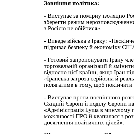
Зовнішня політика:
- Виступає за помірну ізоляцію Ро
зберегти режим нерозповсюдження,
з Росією не обійтися».
- Виведе війська з Іраку: «Нескінч
підриває безпеку й економіку СШ
- Готовий запропонувати Ірану чле
торговельній організації й зміни
відносно цієї країни, якщо Іран пі
«Іранська загроза серйозна й реаль
полягатиме в тому, щоб покінчити 
- Виступає проти поспішного розг
Східній Європі й поділу Європи на
«Адміністрація Буша в минулому 
можливості ПРО й квапилася з роз
досягнення політичних цілей».