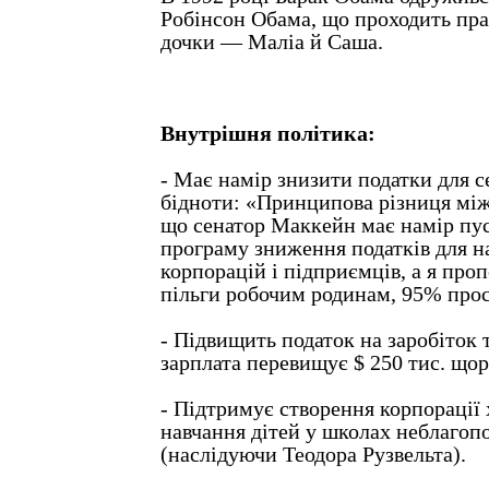
Робінсон Обама, що проходить пра
дочки — Маліа й Саша.
Внутрішня політика:
- Має намір знизити податки для с
бідноти: «Принципова різниця між
що сенатор Маккейн має намір пу
програму зниження податків для 
корпорацій і підприємців, а я про
пільги робочим родинам, 95% прос
- Підвищить податок на заробіток 
зарплата перевищує $ 250 тис. що
- Підтримує створення корпорації
навчання дітей у школах неблагоп
(наслідуючи Теодора Рузвельта).