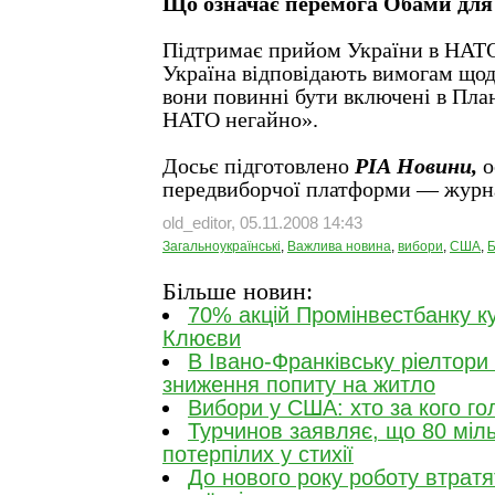
Що означає перемога Обами для
Підтримає прийом України в НАТО
Україна відповідають вимогам щод
вони повинні бути включені в План
НАТО негайно».
Досьє підготовлено
РІА Новини,
о
передвиборчої платформи — жур
old_editor, 05.11.2008 14:43
Загальноукраїнські
,
Важлива новина
,
вибори
,
США
,
Б
Більше новин:
70% акцій Промінвестбанку к
Клюєви
В Івано-Франківську ріелтори
зниження попиту на житло
Вибори у США: хто за кого го
Турчинов заявляє, що 80 міл
потерпілих у стихії
До нового року роботу втратя