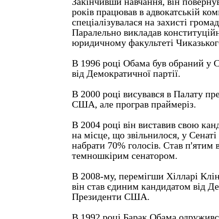
Закінчивши навчання, він повернув
років працював в адвокатській ком
спеціалізувалася на захисті грома
Паралельно викладав конституційн
юридичному факультеті Чиказького
В 1996 році Обама був обраний у 
від Демократичної партії.
В 2000 році висувався в Палату пр
США, але програв праймеріз.
В 2004 році він виставив свою кан
на місце, що звільнилося, у Сенат
набрати 70% голосів. Став п'ятим 
темношкірим сенатором.
В 2008-му, перемігши Хілларі Клін
він став єдиним кандидатом від Де
Президенти США.
В 1992 році Барак Обама одруживс