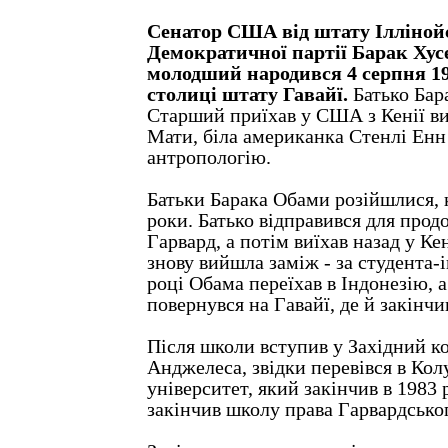
Сенатор США від штату Іллінойс
Демократичної партії Барак Ху
молодший народився 4 серпня 19
столиці штату Гавайї.
Батько Бар
Старший приїхав у США з Кенії ви
Мати, біла американка Стенлі Енн
антропологію.
Батьки Барака Обами розійшлися, 
роки. Батько відправився для прод
Гарвард, а потім виїхав назад у К
знову вийшла заміж - за студента-
році Обама переїхав в Індонезію, 
повернувся на Гавайї, де й закінч
Після школи вступив у Західний к
Анджелеса, звідки перевівся в Ко
університет, який закінчив в 1983 
закінчив школу права Гарвардськог