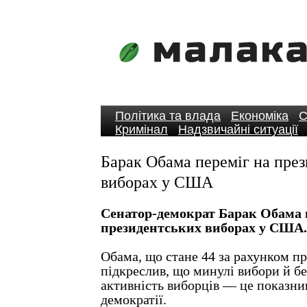
Політика та влада
Економіка
С
Кримінал
Надзвичайні ситуації
Барак Обама переміг на пре
виборах у США
Сенатор-демократ Барак Обама 
президентських виборах у США.
Обама, що стане 44 за рахунком 
підкреслив, що минулі вибори й б
активність виборців — це показни
демократії.