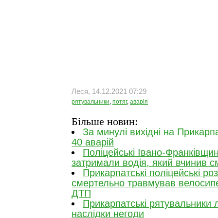
Леся, 14.12.2021 07:29
рятувальники
,
потяг
,
аварія
Більше новин:
За минулі вихідні на Прикарп
40 аварій
Поліцейські Івано-Франківщин
затримали водія, який вчинив 
Прикарпатські поліцейські ро
смертельно травмував велосипед
ДТП
Прикарпатські рятувальники 
наслідки негоди