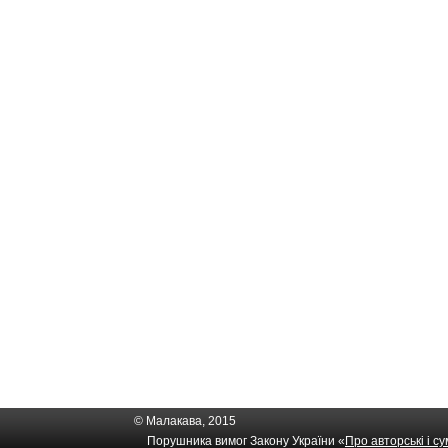
© Малакава, 2015
Порушника вимог Закону України «
Про авторські і с