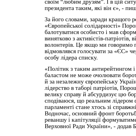
своїм “любим друзям”. І в цій ситу
президента таким, які він є», - пиш
За його словами, заради кращого р
«Європейської солідарності» Поро
балотуватися особисто і мав сфор
винятково з активістів-патріотів, в
волонтерів. Це якщо ми говоримо п
відмовлявся голосувати за «ЄС» че
особу лідера списку.
«Політик з таким антирейтингом 
баластом не може очолювати борот
й за незалежну європейську Украї
лідерство в таборі патріотів, Пор
велику справу й абсурдизує цю бо
сподіваюся, що реальним лідером 
парламенті стане хтось зі справжні
Водночас, основний фронт боротьб
реваншу і капітуляції формуватим
Верховної Ради України», - додав 