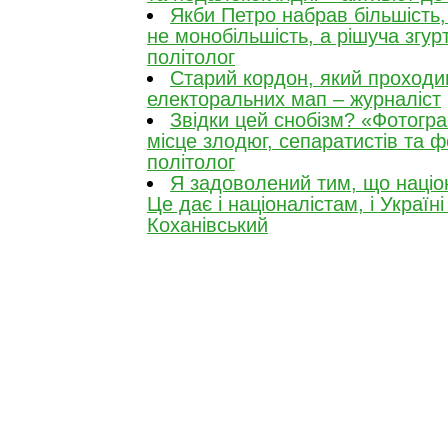
Якби Петро набрав більшість, 
не монобільшість, а рішуча згур
політолог
Старий кордон, який проходив
електоральних мап – журналіст
Звідки цей снобізм? «Фотогр
місце злодюг, сепаратистів та 
політолог
Я задоволений тим, що націо
Це дає і націоналістам, і Україні
Коханівський