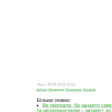
Леся, 25.07.2019 10:03
вибори
,
Медведчук
,
Порошенко
,
Басараб
Більше новин:
Ви програли, бо занадто само
та недалекоглядні – активіст до