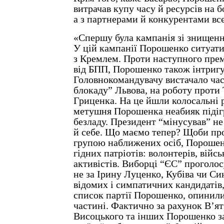
витрачав купу часу й ресурсів на 
а з партнерами й конкурентами вс
«Спершу була кампанія зі знищен
У цій кампанії Порошенко ситуати
з Кремлем. Проти наступного прем
від БПП, Порошенко також інтригу
Головнокомандувачу вистачало час
блокаду” Львова, на роботу прот
Гриценка. На це йшли колосальні р
метушня Порошенка неабияк підігр
безладу. Президент “мінусував” не
й себе. Що маємо тепер? Щоби про
групою наближених осіб, Порошен
гідних патріотів: волонтерів, війс
активістів. Виборці “ЄС” проголос
не за Ірину Луценко, Кубіва чи Си
відомих і симпатичних кандидатів,
список партії Порошенко, опинили
частині. Фактично за рахунок В’ят
Висоцького та інших Порошенко з