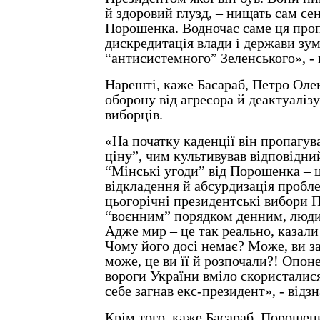
й здоровий глузд, – нищать сам се
Порошенка. Водночас саме ця про
дискредитація влади і держави зу
“антисистемного” Зеленського», - 
Нарешті, каже Басараб, Петро Оле
оборону від агресора й деактуалізу
виборців.
«На початку каденції він пропагув
ціну”, чим культивував відповідний
“Мінські угоди” від Порошенка – ц
відкладення й абсурдизація пробл
цьогорічні президентські вибори 
“воєнним” порядком денним, люди 
Адже мир – це так реально, казали
Чому його досі немає? Може, ви за
може, це ви її й розпочали?! Опо
вороги України вміло скористалися
себе загнав екс-президент», - відзн
Крім того, каже Басараб, Порошенк