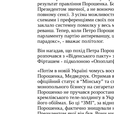
результат правління Порошенка. Бо
Президентом звичної, а не воюючої
повному сенсі. З усіма можливост
схемами і преференціями своїх по
заклало системну помилку у весь 
реванш. Тепер, коли Петро Пороше
парламенту партію антиреваншу, ц
парадокс», - вважає політолог.
Він нагадав, що похід Петра Поро
розпочався з «Віденського пакту» 
Фірташем - підколоною «Опоплат
«Потім в новій Україні чомусь вос
Порошенка, Медведчук. Отримав в
офіційний статус в “Мінську” та 
монопольного бізнесу на сигаретах
Порошенко не пручався розростан
кремлівського теле-холдингу в Укра
його обіймах. Бо ці “ЗМІ”, за відн
Порошенка, фактично знищували н
Президентом якої він був. Вони н