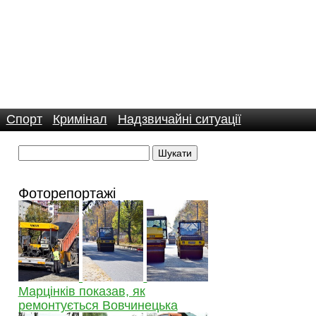
Спорт
Кримінал
Надзвичайні ситуації
Фоторепортажі
Марцінків показав, як
ремонтується Вовчинецька