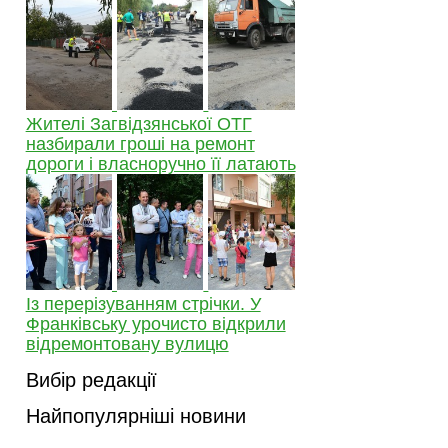
Жителі Загвідзянської ОТГ
назбирали гроші на ремонт
дороги і власноручно її латають
Із перерізуванням стрічки. У
Франківську урочисто відкрили
відремонтовану вулицю
Вибір редакції
Найпопулярніші новини