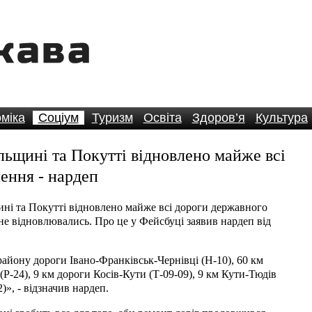
міка
Соціум
Туризм
Освіта
Здоров’я
Культура
льщині та Покутті відновлено майже всі
ення - нардеп
ині та Покутті відновлено майже всі дороги державного
 не відновлювались. Про це у Фейсбуці заявив нардеп від
району дороги Івано-Франківськ-Чернівці (Н-10), 60 км
Р-24), 9 км дороги Косів-Кути (Т-09-09), 9 км Кути-Тюдів
2)», - відзначив нардеп.