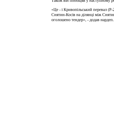
Також він пообіцяв у наступному ро
«Це - і Кривопільський перевал (Р-2
Снятин-Косів на ділянці між Сняти
оголошено тендер», - додав нардеп.