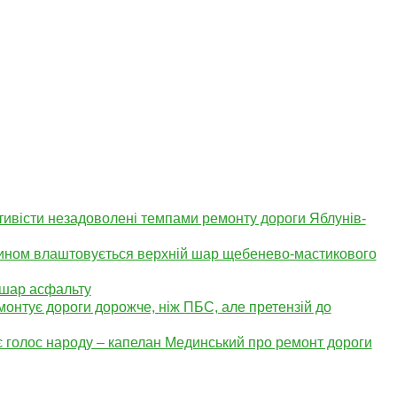
тивісти незадоволені темпами ремонту дороги Яблунів-
тином влаштовується верхній шар щебенево-мастикового
 шар асфальту
онтує дороги дорожче, ніж ПБС, але претензій до
ає голос народу – капелан Мединський про ремонт дороги