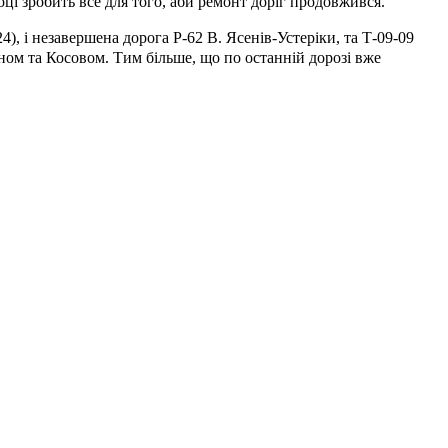
ці зробить все для того, аби ремонт доріг продовжився.
4), і незавершена дорога Р-62 В. Ясенів-Устеріки, та Т-09-09
ном та Косовом. Тим більше, що по останній дорозі вже