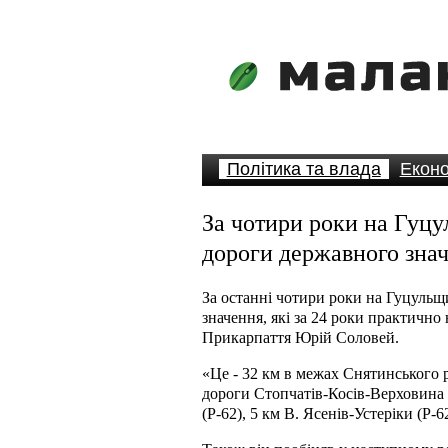
Політика та влада
Еконо
За чотири роки на Гуцу
дороги державного знач
За останні чотири роки на Гуцульщ
значення, які за 24 роки практично
Прикарпаття Юрій Соловей.
«Це - 32 км в межах Снятинського 
дороги Стопчатів-Косів-Верховина (
(Р-62), 5 км В. Ясенів-Устеріки (Р-6