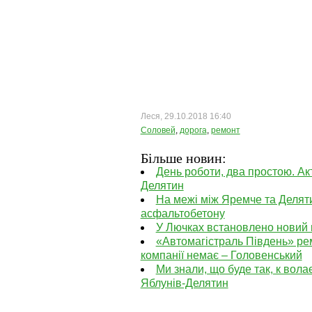
Леся, 29.10.2018 16:40
Соловей
,
дорога
,
ремонт
Більше новин:
День роботи, два простою. Ак
Делятин
На межі між Яремче та Деля
асфальтобетону
У Лючках встановлено новий
«Автомагістраль Південь» рем
компанії немає – Головенський
Ми знали, що буде так, к вол
Яблунів-Делятин