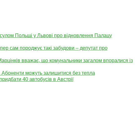
нсулом Польщі у Львові про відновлення Палацу
епер сам породжує такі забудови – депутат про
арцінків вважає, що комунальники загалом впоралися із
. Абоненти можуть залишитися без тепла
придбати 40 автобусів в Австрії