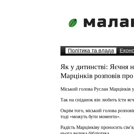
Політика та влада
Еконо
Як у дитинстві: Яєчня н
Марцінків розповів про
Міський голова Руслан Марцінків 
Так на сніданок він любить їсти яє
Окрім того, міський голова розпові
тоді «можуть бути моменти».
Радість Марцінківу проносить сім’я
нього велика бібліотека.