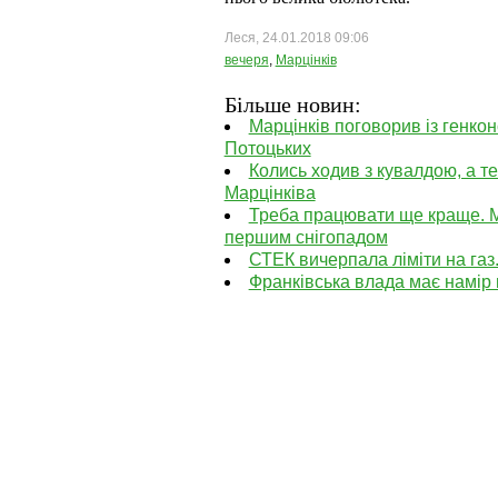
Леся, 24.01.2018 09:06
вечеря
,
Марцінків
Більше новин:
Марцінків поговорив із генко
Потоцьких
Колись ходив з кувалдою, а т
Марцінківа
Треба працювати ще краще. М
першим снігопадом
СТЕК вичерпала ліміти на газ
Франківська влада має намір 