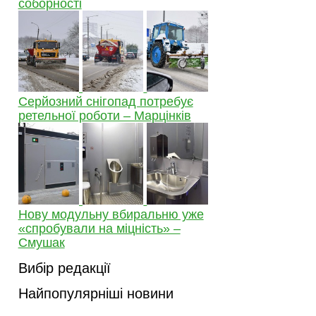
соборності
Серйозний снігопад потребує
ретельної роботи – Марцінків
Нову модульну вбиральню уже
«спробували на міцність» –
Смушак
Вибір редакції
Найпопулярніші новини