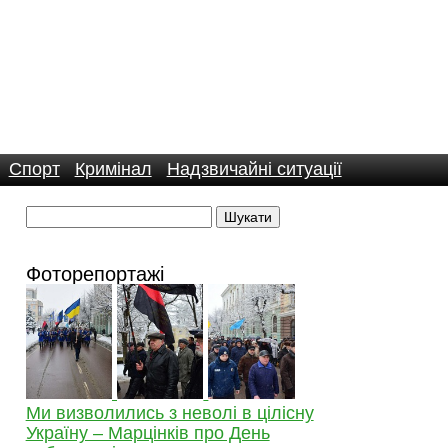
Спорт
Кримінал
Надзвичайні ситуації
Фоторепортажі
Ми визволились з неволі в цілісну
Україну – Марцінків про День