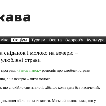
міка
Соціум
Туризм
Освіта
Здоров’я
Культура
а сніданок і молоко на вечерю –
 улюблені страви
у програмі
«Ранок-панок»
розповів про улюблені страви.
чню, а на вечерю – пити молоко.
в, що спокійно спить вночі, хіба що коли день був насичений,
, домашня обстановка та книги. Міський голова каже, що у