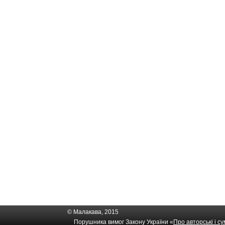
© Малакава, 2015
Порушника вимог Закону України «
Про авторські і с