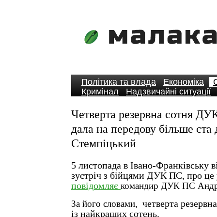
Політика та влада
Економіка
Кримінал
Надзвичайні ситуації
Четверта резервна сотня ДУК
дала на передову більше ста 
Стемпіцький
5 листопада в Івано-Франківську в
зустріч з бійцями ДУК ПС, про це
повідомляє
командир ДУК ПС Андр
За його словами,
четверта резервн
із найкращих сотень.