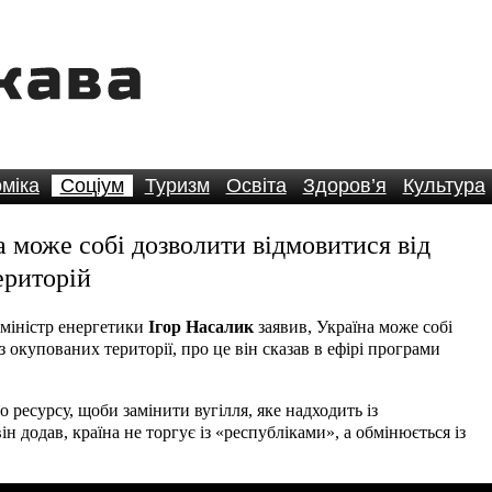
міка
Соціум
Туризм
Освіта
Здоров’я
Культура
а може собі дозволити відмовитися від
ериторій
 міністр енергетики
Ігор Насалик
заявив, Україна може собі
з окупованих території, про це він сказав в ефірі програми
о ресурсу, щоби замінити вугілля, яке надходить із
н додав, країна не торгує із «республіками», а обмінюється із