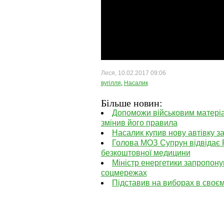
Леся, 10.02.2017 09:06
вугілля
,
Насалик
Більше новин:
Допоможи військовим матеріал
змінив його правила
Насалик купив нову автівку за
Голова МОЗ Супрун відвідає 
безкоштовної медицини
Міністр енергетики запропонув
соцмережах
Підставив на виборах в своєм