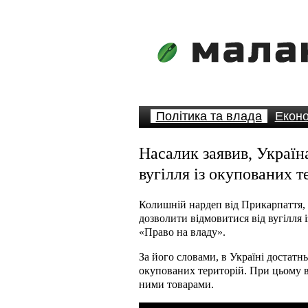
Політика та влада
Еконо
Насалик заявив, Україн
вугілля із окупованих т
Колишній нардеп від Прикарпаття,
дозволити відмовитися від вугілля і
«Право на владу».
За його словами, в Україні достатнь
окупованих територій. При цьому ві
ними товарами.