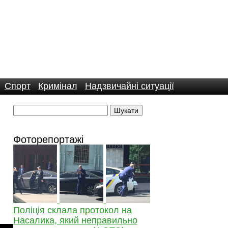
Спорт
Кримінал
Надзвичайні ситуації
Фоторепортажі
Поліція склала протокол на
Насалика, який неправильно