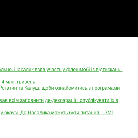
ьно. Насалик взяв участь у флешмобі із відтискань і
 4 млн. гривень
Рогатин та Калуш, щоби ознайомитись з програмами
ав всім заповнити де-декларації і опублікувати їх в
у окрузі. До Насалика можуть бути питання – ЗМІ