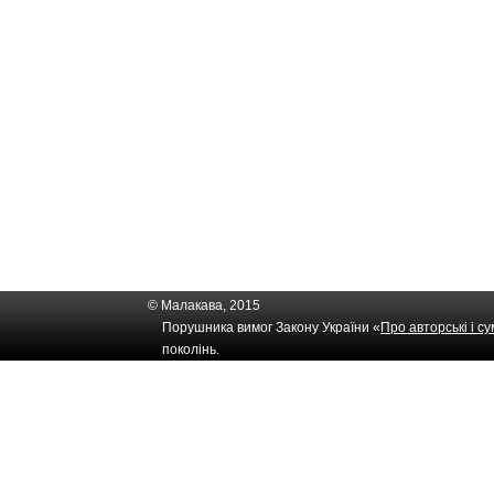
© Малакава, 2015
Порушника вимог Закону України «
Про авторські і с
поколінь.