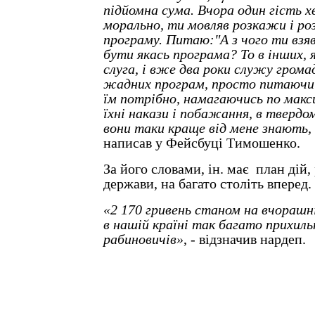
підйомна сума. Вчора один гість х
морально, ти мовляв розкажи і р
програму. Питаю:"А з чого ти взяв
бути якась програма? То в інших, я
слуга, і вже два роки служу грома
жадних програм, просто питаючи 
їм потрібно, намагаючись по мак
їхні накази і побажання, в твердо
вони таки краще від мене знають,
написав у Фейсбуці Тимошенко.
За його словами, ін. має план дій,
держави, на багато століть вперед.
«2 170 гривень станом на вчорашні
в нашій країні так багато прихильн
рабиновичів»
, - відзначив нардеп.