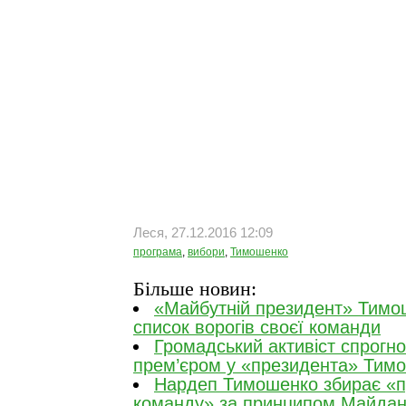
Леся, 27.12.2016 12:09
програма
,
вибори
,
Тимошенко
Більше новин:
«Майбутній президент» Тимо
список ворогів своєї команди
Громадський активіст спрогно
прем’єром у «президента» Тим
Нардеп Тимошенко збирає «п
команду» за принципом Майда