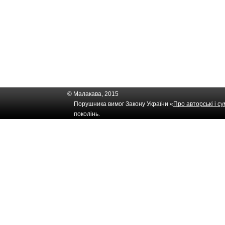
© Малакава, 2015
Порушника вимог Закону України «
Про авторські і с
поколінь.