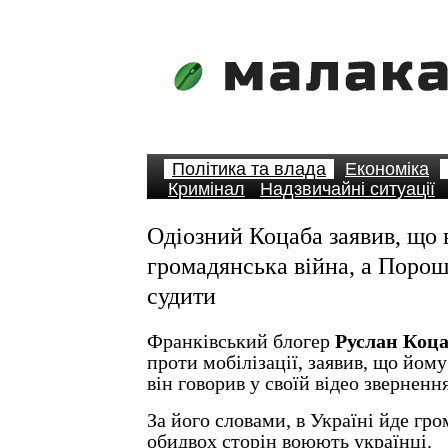
Політика та влада
Економіка
Кримінал
Надзвичайні ситуації
Одіозний Коцаба заявив, що 
громадянська війна, а Порош
судити
Франківський блогер
Руслан Коца
проти мобілізації, заявив, що йому
він говорив у своїй відео звернен
За його словами, в Україні йде гро
обидвох сторін воюють українці.