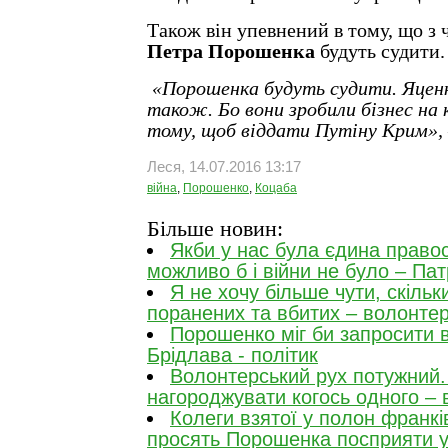
Також він упевнений в тому, що з
Петра Порошенка
будуть судити.
«Порошенка будуть судити. Яцен
також. Бо вони зробили бізнес на 
тому, щоб віддати Путіну Крим»,
Леся, 14.07.2016 13:17
війна
,
Порошенко
,
Коцаба
Більше новин:
Якби у нас була єдина право
можливо б і війни не було – Пат
Я не хочу більше чути, скільк
поранених та вбитих – волонте
Порошенко міг би запросити 
Брідлава - політик
Волонтерський рух потужний.
нагороджувати когось одного –
Колеги взятої у полон франкі
просять Порошенка посприяти у 