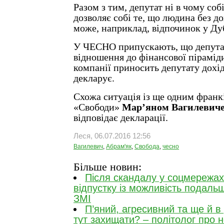
Разом з тим, депутат ні в чому собі
дозволяє собі те, що людина без д
може, наприклад, відпочинок у Дуб
У ЧЕСНО припускають, що депута
відношення до фінансової пірамі
компанії приносить депутату дохід
декларує.
Схожа ситуація із ще одним франк
«Свободи»
Мар
’
яном Вагилевич
відповідає декларації.
Леся, 06.07.2016 12:56
Вагилевич
,
Абрам'як
,
Свобода
,
чесно
Більше новин:
Після скандалу у соцмережах
відпустку із можливість подаль
ЗМІ
П’яний, агресивний та ще й в
тут захищати? – політолог про 