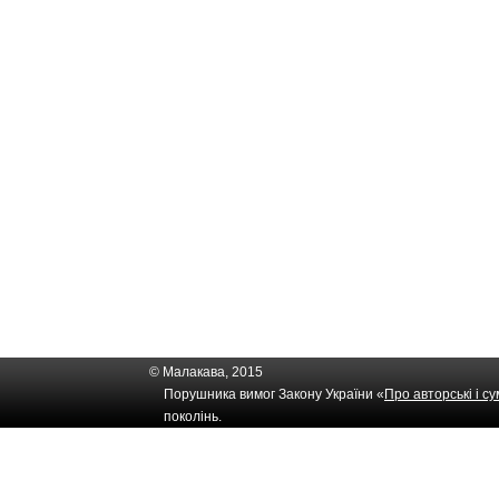
© Малакава, 2015
Порушника вимог Закону України «
Про авторські і с
поколінь.