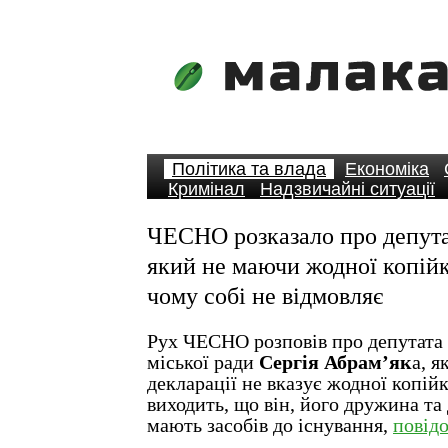
Політика та влада
Економіка
Кримінал
Надзвичайні ситуації
ЧЕСНО розказало про депута
який не маючи жодної копійк
чому собі не відмовляє
Рух ЧЕСНО розповів про депутата 
міської ради
Сергія Абрам
’
як
а, я
декларації не вказує жодної копійк
виходить, що він, його дружина та 
мають засобів до існування,
повід