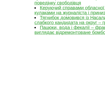
поведінку свободівця
Керуючий справами обласної 
кулаками на журналіста і прини
Тягнибок домовився із Насал
слабкого кандидата на округ – 
Пацюки, вода і фекалії – фран
виглядає відремонтоване бомб