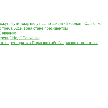
ожуть бути тому, що у нас не закритий кордон - Савченко
о треба буде, вона стане президентом
 Савченко
ренції Надії Савченко
енко перетворять в Парасюка або Гаврилюка - політолог