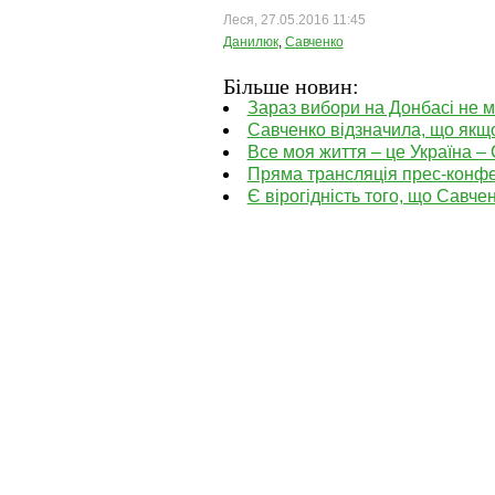
Леся, 27.05.2016 11:45
Данилюк
,
Савченко
Більше новин:
Зараз вибори на Донбасі не м
Савченко відзначила, що якщ
Все моя життя – це Україна –
Пряма трансляція прес-конфе
Є вірогідність того, що Савч