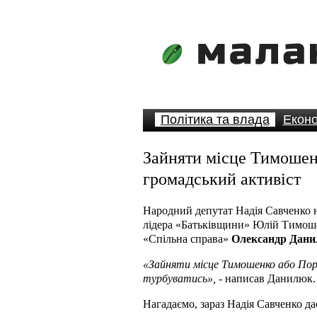
Політика та влада
Еконо
Зайняти місце Тимошен
громадський активіст
Народний депутат Надія Савченко 
лідера «Батьківщини» Юлій Тимошен
«Спільна справа»
Олександр Дан
«Зайняти місце Тимошенко або Пор
турбуватись»,
- написав Данилюк.
Нагадаємо, зараз Надія Савченко д