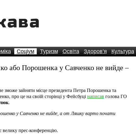
міка
Соціум
Туризм
Освіта
Здоров’я
Культура
ко або Порошенка у Савченко не вийде –
не зможе зайняти місце президента Петра Порошенка та
ко, про це на своїй сторінці у Фейсбуці
написав
голова ГО
илюк
.
ошенко у Савченко не вийде, а от Ляшку варто почати
ає велику прес-конференцію.