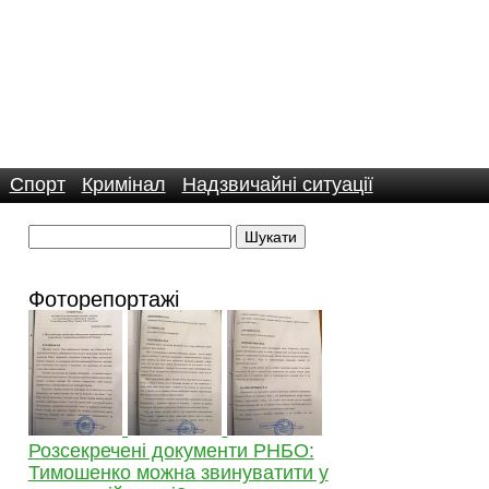
Спорт
Кримінал
Надзвичайні ситуації
Фоторепортажі
Розсекречені документи РНБО:
Тимошенко можна звинуватити у