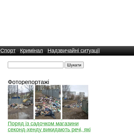
Спорт
Кримінал
Надзвичайні ситуації
Фоторепортажі
Поряд із садочком магазини
секонд-хенду викидають речі, які