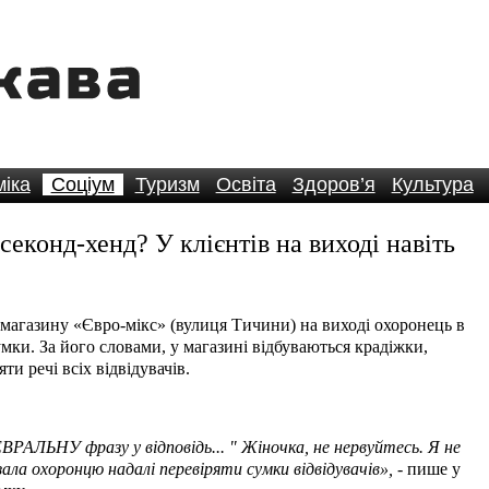
іка
Соціум
Туризм
Освіта
Здоров’я
Культура
еконд-хенд? У клієнтів на виході навіть
 магазину «Євро-мікс» (вулиця Тичини) на виході охоронець в
мки. За його словами, у магазині відбуваються крадіжки,
ти речі всіх відвідувачів.
АЛЬНУ фразу у відповідь... " Жіночка, не нервуйтесь. Я не
зала охоронцю надалі перевіряти сумки відвідувачів»,
- пише у