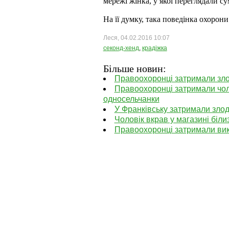
мережі жінка, у якої переглядали су
На її думку, така поведінка охорони
Леся, 04.02.2016 10:07
секонд-хенд
,
крадіжка
Більше новин:
Правоохоронці затримали зло
Правоохоронці затримали чоло
односельчанки
У Франківську затримали злод
Чоловік вкрав у магазині біли
Правоохоронці затримали ви