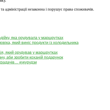
мку.
 та адміністрації незаконна і порушує права споживачів.
дійку, яка орудувала у маршрутках
віка, який виніс продукти із холодильника
ія, який орудував у маршрутках
зну, аби зробити коханій подарунок
крадачів… кукурудзи