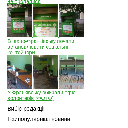
не продалися
В Івано-Франківську почали
встановлювати соціальні
контейнери
У Франківську обікрали офіс
волонтерів (ФОТО)
Вибір редакції
Найпопулярніші новини