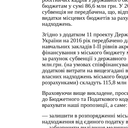
бюджетам у сумі 86,6 млн грн. У 2
субвенція не передбачена, що, від
видатки місцевих бюджетів за рах
надходжень.
Згідно з додатком 11 проекту Дер
України на 2016 рік передбачено 
навчальних закладів І-ІІ рівнів акр
фінансування з міського бюджету 
за рахунок субвенції з державного
млн.грн. (на умовах співфінансув
додаткові витрати на вищезгадані 
власних надходжень міського бюд
розрахунками) складуть 115,8 млн 
Враховуючи вище викладене, проси
до Бюджетного та Податкового код
врахувати наші пропозиції, а саме:
— залишити в розпорядженні місь
надходження від єдиного податку в
— забезпечити виділення медичної