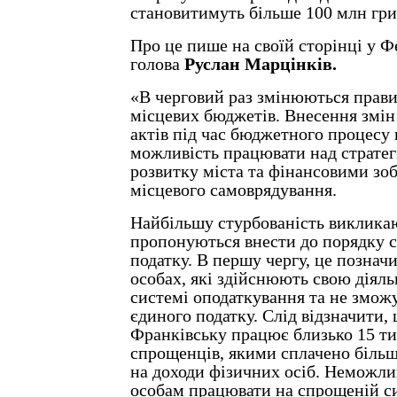
становитимуть більше 100 млн гри
Про це пише на своїй сторінці у Ф
голова
Руслан Марцінків.
«В черговий раз змінюються прав
місцевих бюджетів. Внесення змін
актів під час бюджетного процесу 
можливість працювати над страте
розвитку міста та фінансовими зо
місцевого самоврядування.
Найбільшу стурбованість викликаю
пропонуються внести до порядку 
податку. В першу чергу, це позна
особах, які здійснюють свою діяль
системі оподаткування та не змож
єдиного податку. Слід відзначити, 
Франківську працює близько 15 т
спрощенців, якими сплачено більш
на доходи фізичних осіб. Неможл
особам працювати на спрощеній си