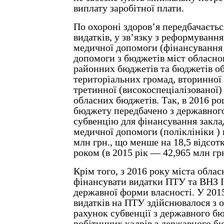
виплату заробітної плати.
По охороні здоров’я передбачаєть
видатків, у зв’язку з реформування
медичної допомоги (фінансування
допомоги з бюджетів міст обласно
районних бюджетів та бюджетів о
територіальних громад, вторинної 
третинної (високоспеціалізованої) 
обласних бюджетів. Так, в 2016 ро
бюджету передбачено з державног
субвенцію для фінансування закла
медичної допомоги (поліклініки ) 
млн грн., що менше на 18,5 відсотк
роком (в 2015 рік — 42,965 млн грн
Крім того, з 2016 року міста облас
фінансувати видатки ПТУ та ВНЗ І-
державної форми власності. У 201
видатків на ПТУ здійснювалося з 
рахунок субвенції з державного б
робітничих кадрів з державного б