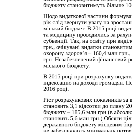
бюджету становитимуть більше 10
Щодо видаткової частини формува
рік слід звернути увагу на зроста
міський бюджет. В 2015 році видат
та медицину проводились за рахун
субвенції. Так, на освіту при виді
грн., очікувані видатки становити
охорону здоров’я – 160,4 млн грн.,
грн. Незабезпечений фінансовий р
міського бюджету.
В 2015 році при розрахунку видат
індексацію на доходи громадян. По
2016 році.
Ріст розрахункових показників за 
становить 3,1 відсотки до плану 2
бюджету – 185,6 млн грн (в абсол
становить 5,6 млн грн.) Обсяги ціл
державного бюджету місцевим бюд
не забезпечують мінімальну потреб