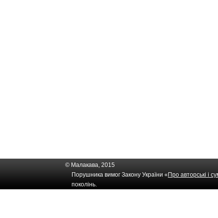
© Малакава, 2015
Порушника вимог Закону України «
Про авторські і с
поколінь.