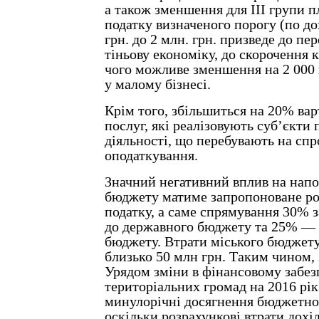
а також зменшення для ІІІ групи п
податку визначеного порогу (по дох
грн. до 2 млн. грн. призведе до пе
тіньову економіку, до скорочення ка
чого можливе зменшення на 2 000 
у малому бізнесі.
Крім того, збільшиться на 20% вар
послуг, які реалізовують суб’єкти
діяльності, що перебувають на сп
оподаткування.
Значний негативний вплив на напо
бюджету матиме запропоноване р
податку, а саме спрямування 30% 
до державного бюджету та 25% — 
бюджету. Втрати міського бюджет
близько 50 млн грн. Таким чином,
Урядом зміни в фінансовому забез
територіальних громад на 2016 рі
минулорічні досягнення бюджетної
оскільки розрахункові втрати дохі