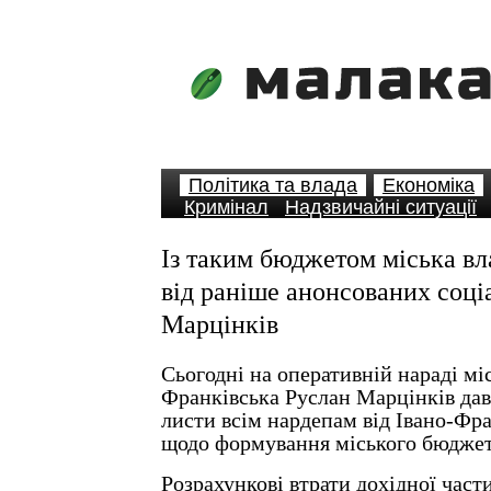
Політика та влада
Економіка
Кримінал
Надзвичайні ситуації
Із таким бюджетом міська вл
від раніше анонсованих соці
Марцінків
Сьогодні на оперативній нараді мі
Франківська Руслан Марцінків дав
листи всім нардепам від Івано-Фра
щодо формування міського бюджет
Розрахункові втрати дохідної час