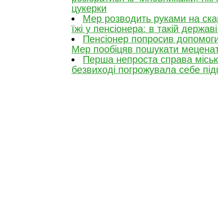
цукерки
Мер розводить руками на скар
їжі у пенсіонера: в такій держав
Пенсіонер попросив допомоги 
Мер пообіцяв пошукати меценат
Перша непроста справа місько
безвиході погрожувала себе пі