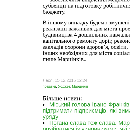
субвенції на підготовку робітничи
бюджету.
В іншому випадку будемо змушені 
реалізації важливих для міста прое
будівництва 4 дошкільних навчальн
капітального ремонту доріг, рекон
закладів охорони здоров’я, освіти, 
інших необхідних для міста соціал
пише Марцінків..
Леся, 15.12.2015 12:24
податки
,
бюджет
,
Марцінків
Більше новин:
Міський голова Івано-Франків
підтримати підприємців, які вим
уряду
Погана слава теж слава. Марц
розібратися із чиновниками, які 