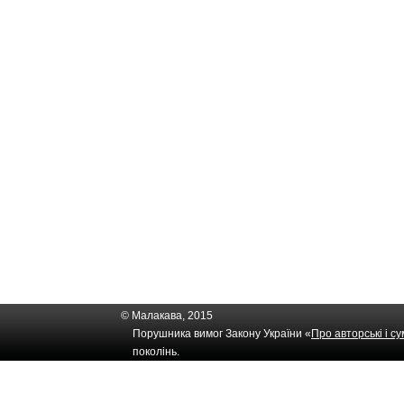
© Малакава, 2015
Порушника вимог Закону України «
Про авторські і с
поколінь.