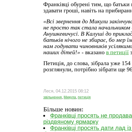
Франківці обурені тим, що батьки
здавати гроші, навіть на прибиран
«Всі звернення до Микули закінчув
не просто так стала начальником 
Анушкевичусі. В Калуші до приклад
батьків нічого не збирає, бо мер 
нам годувати чиновників усіляким
наших дітей!»
- вказано
в петиції
з
Петиція, до слова, зібрала уже 154
розглянули, потрібно зібрати ще 96
Леся, 04.12.2015 08:12
звільнення
,
Микула
,
петиція
Більше новин:
Франківці просять не продава
різдвяному ярмарку
Франківці просять дати лад і