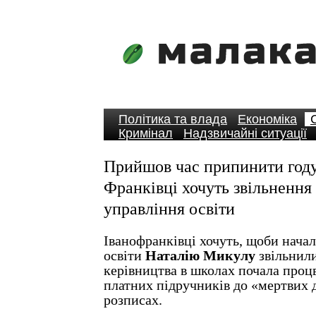
Політика та влада
Економіка
Кримінал
Надзвичайні ситуації
Прийшов час припинити году
Франківці хочуть звільнення
управління освіти
Іванофранківці хочуть, щоби нача
освіти
Наталію Микулу
звільнили
керівництва в школах почала процв
платних підручників до «мертвих
розписах.