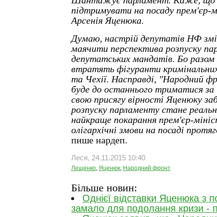
Шантажує парламент. Каже, що 
підтримувати на посаду прем'єр-мі
Арсенія Яценюка.
Думаю, настрій депутатів НФ змі
маячити перспектива розпуску п
депутатських мандатів. Бо разом
втратять фігуранти кримінальних
та Чехії. Насправді, "Народний ф
буде до останнього триматися за 
свою присягу вірності Яценюку за
розпуску парламенту стане реальни
найкраще покарання прем'єр-мініс
олігархічні змови на посаді протяг
пише нардеп.
Леся, 24.11.2015 10:40
Лещенко
,
Яценюк
,
Народний фронт
Більше новин:
Однієї відставки Яценюка з п
замало для подолання кризи - п