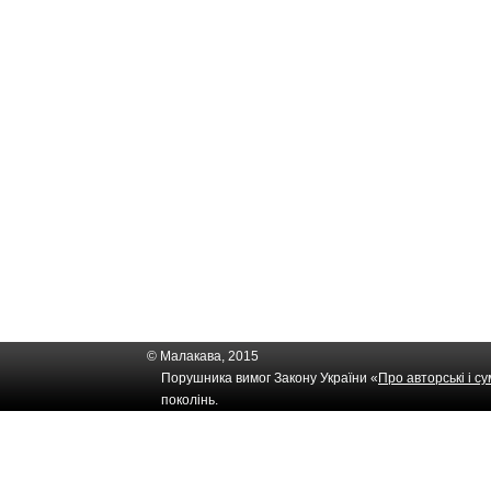
© Малакава, 2015
Порушника вимог Закону України «
Про авторські і с
поколінь.