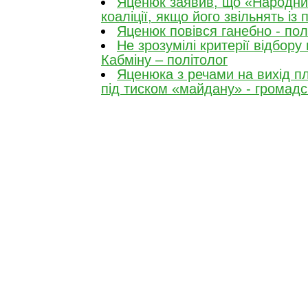
Яценюк заявив, що «Народни
коаліції, якщо його звільнять із
Яценюк повівся ганебно - пол
Не зрозумілі критерії відбору м
Кабміну – політолог
Яценюка з речами на вихід п
під тиском «майдану» - громадс