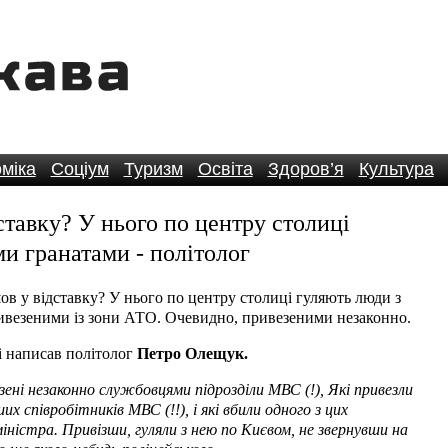
міка
Соціум
Туризм
Освіта
Здоров’я
Культура
ставку? У нього по центру столиці
и гранатами - політолог
 у відставку? У нього по центру столиці гуляють люди з
ивезеними із зони АТО. Очевидно, привезеними незаконно.
і написав політолог
Петро Олещук.
ені незаконно службовцями підрозділи МВС (!), Які привезли
 співробітників МВС (!!), і які вбили одного з цих
 міністра. Привізши, гуляли з нею по Києвом, не звернувши на