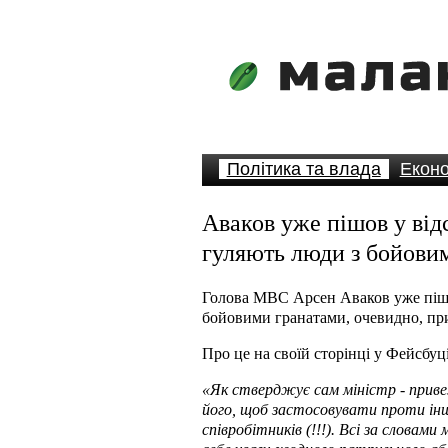
Політика та влада
Еконо
Аваков уже пішов у від
гуляють люди з бойовим
Голова МВС Арсен Аваков уже пішов
бойовими гранатами, очевидно, пр
Про це на своїй сторінці у Фейсбуц
«Як стверджує сам міністр - привез
його, щоб застосовувати проти інших
співробітників (!!!). Всі за словами