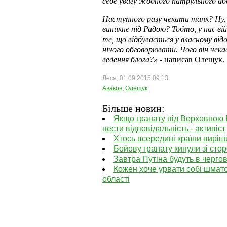
себе увагу жодного патрульного або
Наступного разу чекати танк? Ну, я
виникне під Радою? Тобто, у нас ві
те, що відбувається у власному від
нічого обговорювати. Чого він чекає
ведення блога?»
- написав Олещук.
Леся, 01.09.2015 09:13
Аваков
,
Олещук
Більше новин:
Якщо гранату під Верховною 
нести відповідальність - активіст
Хтось всередині країни виріши
Бойову гранату кинули зі ст
Завтра Путіна будуть в черго
Кожен хоче урвати собі шмато
області