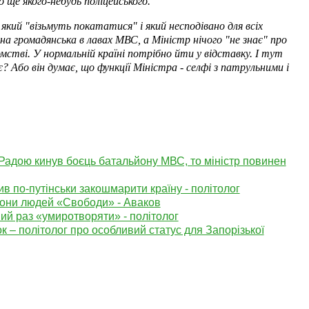
 ще якого-небудь поліцейського.
кий "візьмуть покататися" і який несподівано для всіх
йна громадянська в лавах МВС, а Міністр нічого "не знає" про
омстві. У нормальній країні потрібно йти у відставку. І тут
? Або він думає, що функції Міністра - селфі з патрульними і
Радою кинув боєць батальйону МВС, то міністр повинен
в по-путінськи закошмарити країну - політолог
орони людей «Свободи» - Аваков
вий раз «умиротворяти» - політолог
к – політолог про особливий статус для Запорізької