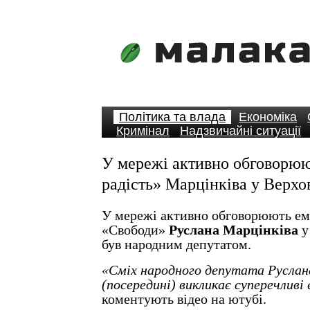
Політика та влада
Економіка
Кримінал
Надзвичайні ситуації
У мережі активно обговорю
радість» Марцінківа у Верхо
У мережі активно обговорюють емо
«Свободи»
Руслана Марцінківа
у
був народним депутатом.
«Сміх народного депутата Руслан
(посередині) викликає суперечливі 
коментують відео на ютубі.