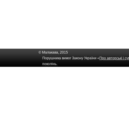
© Малакава, 2015
Порушника вимог Закону України «
Про авторські і с
поколінь.