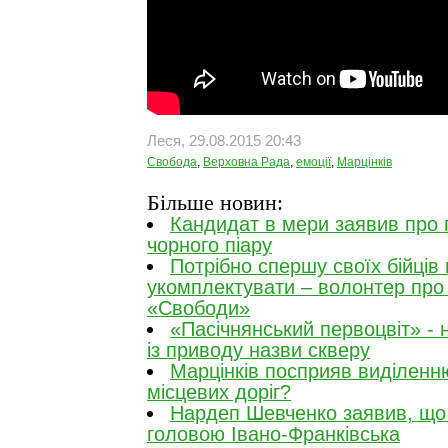
Леся, 29.08.2015 20:43
Свобода
,
Верховна Рада
,
емоції
,
Марцінків
Більше новин:
Кандидат в мери заявив про 
чорного піару
Потрібно спершу своїх бійців
укомплектувати – волонтер про
«Свободи»
«Пасічнянський первоцвіт» - 
із приводу назви скверу
Марцінків посприяв виділенн
місцевих доріг?
Нардеп Шевченко заявив, що 
головою Івано-Франківська