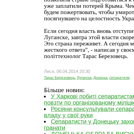
уже заплатили потерей Крыма. Че
будем пожертвовать, чтобы умирот
посягнувшего на целостность Укр
Если сегодня власть вновь отступи
Луганске, завтра этой власти скоре
Это страна переживет. А сегодня 
жесткого ответа", - написав у сво
політтехнолог Тарас Березовець.
Леся, 06.04.2014 20:30
Тарас Березовець
,
Луганськ
,
Донецьк
,
сепаратизм
Більше новин:
У Харкові побиті сепаратиста
повзти по організованому міліці
Росіяни консультували сепара
владу у свої руки
Сепаратисти у Донецьку зах
гранати