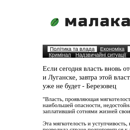
Політика та влада
Економіка
Кримінал
Надзвичайні ситуації
Если сегодня власть вновь о
и Луганске, завтра этой влас
уже не будет - Березовец
"Власть, проявляющая мягкотелос
наибольшей опасности, недостойна
заплативший сотнями жизней свои
Эта мягкотелость и уступчивость, 
позволила стране подготовиться к 