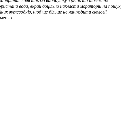
ь забиратися для такого видобутку з річок та підземних
користана вода, вкрай доцільно накласти мораторій на пошук,
них вуглеводнів, щоб ще більше не нашкодити екології
оменко.