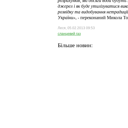
розрахунків, які обсяги води будут
джерел і як буде утилізуватися ви
розвідку та видобування нетрадицій
України»
, - переконаний Микола Т
Леся, 05.02.2013 09:53
сланцевий газ
Більше новин: