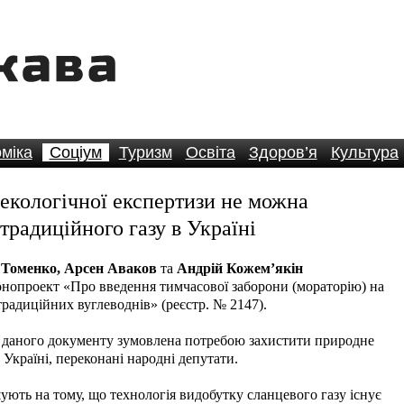
міка
Соціум
Туризм
Освіта
Здоров’я
Культура
 екологічної експертизи не можна
традиційного газу в Україні
Томенко, Арсен Аваков
та
Андрій Кожем’якін
конопроект «Про введення тимчасової заборони (мораторію) на
радиційних вуглеводнів» (реєстр. № 2147).
я даного документу зумовлена потребою захистити природне
 Україні, переконані народні депутати.
ують на тому, що технологія видобутку сланцевого газу існує