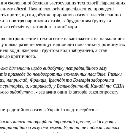
ання екологічної безпеки застосування технології гідравлічних
овному обсязі. Наявні екологічні дослідження, проведені
ать про те, що видобуток природного газу з пластів сланцю
 в повітря парникових газів, забрудненням ґрунту та
няє сейсмічну активність земної кори.
 що антропогенне і техногенне навантаження на навколишнє
 у кілька разів перевищує відповідні показники у розвинутих
неві водні джерела і ґрунтові води забруднені, а стан
ий до критичного.
-яка діяльність щодо видобутку нетрадиційного газу
тів призведе до невідворотних екологічних наслідків. Ризики
их, наприклад, Франція, Ірландія та Болгарія заборонили
 територіях, а, наприклад, у Великобританії, Канаді та США
кого видобутку»
, - зазначив один із авторів законопроекту
нетрадиційного газу в Україні занадто серйозна.
дасть чіткої та офіційної інформації про те, які існують
етрадиційного газу для земель України, не надасть чітких