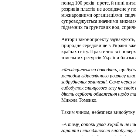
понад 100 років, проте, й нині пит
розривів пластів не досліджене у п
міжнародними організаціями, свідч
супроводжується значними викидами
підземних та ґрунтових вод, спричи
Автори законопроекту зауважують,
природне середовище в Україні вже
країнах світу. Практично всі поверх
земельних ресурсів України близьк
«Фахівці-екологи доводять, що будь
методом гідравлічного розриву плас
забруднення величезні. Саме через н
видобуток сланцевого газу на своїх
діють серйозні обмеження щодо та
Микола Томенко.
Таким чином, небезпека видобутку 
«А тому, допоки уряд України не на
гарантії нешкідливості видобутку н