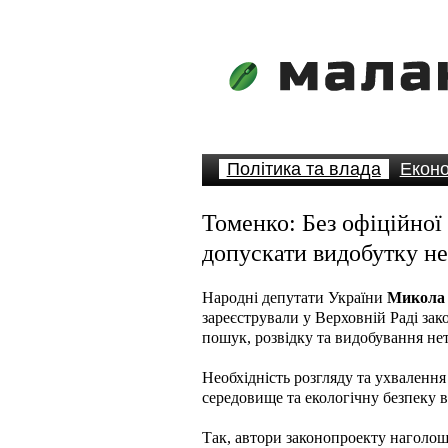
Політика та влада
Еконо
Томенко: Без офіційної
допускати видобутку не
Народні депутати України
Микола 
зареєстрували у Верховній Раді за
пошук, розвідку та видобування нет
Необхідність розгляду та ухваленн
середовище та екологічну безпеку в
Так, автори законопроекту наголош