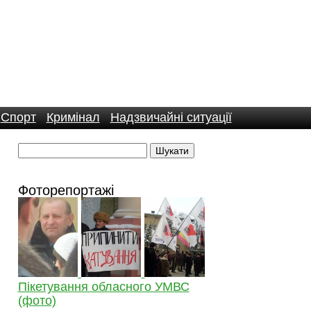
Спорт
Кримінал
Надзвичайні ситуації
Фоторепортажі
Пікетування обласного УМВС
(фото)