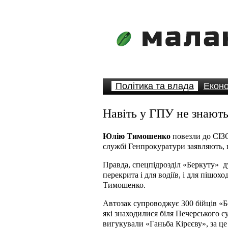
Політика та влада
Еконо
Навіть у ГПУ не знают
Юлію Тимошенко
повезли до СІЗО
службі Генпрокуратури заявляють, 
Правда, спецпідрозділ «Беркуту»
д
перекрита і для водіїв, і для пішох
Тимошенко.
Автозак супроводжує 300 бійців «Б
які знаходилися біля Печерського с
вигукували «Ганьба Кірєєву», за це