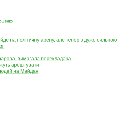
ошенко
де на політичну арену, але тепер з дуже сильною
ог
зарова, вимагала перекладача
ожуть арештувати
людей на Майдан