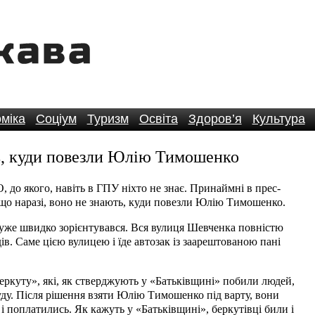
міка
Соціум
Туризм
Освіта
Здоров’я
Культура
ь, куди повезли Юлію Тимошенко
, до якого, навіть в ГПУ ніхто не знає. Принаймні в прес-
що наразі, воно не знають, куди повезли Юлію Тимошенко.
уже швидко зорієнтувався. Вся вулиця Шевченка повністю
одів. Саме цією вулицею і їде автозак із заарештованою пані
еркуту», які, як стверджують у «Батьківщині» побили людей,
уду. Після рішення взяти Юлію Тимошенко під варту, вони
 і поплатились. Як кажуть у «Батьківщині», беркутівці били і