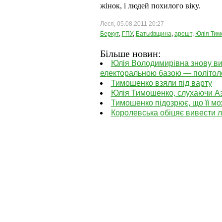
жінок, і людей похилого віку.
Леся, 05.08.2011 20:27
Беркут
,
ГПУ
,
Батьківщина
,
арешт
,
Юлія Тим
Більше новин:
Юлія Володимирівна знову вий
електоральною базою — політол
Тимошенко взяли під варту
Юлія Тимошенко, слухаючи А
Тимошенко підозрює, що її м
Королевська обіцяє вивести 