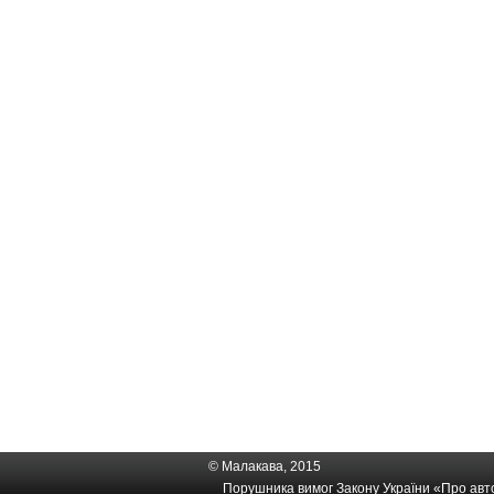
© Малакава, 2015
Порушника вимог Закону України «
Про авто