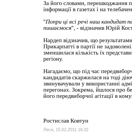
За його словами, перешкоджання п
інформації в газетах і на телебачен
"
Попри ці всі речі наш кандидат пе
пишаємося
", - відзначив Юрій Кос
Нардеп відзначив, що результатами
Прикарпатті в партії не задоволені
зменшилася кількість їх представн
регіону.
Нагадаємо, що під час передвиборч
кандидатів скаржилася на тоді дію
звинувачували у використанні адм
перегонах. Зокрема, йшлося про б
його передвиборчої агітації в ком
Ростислав Ковтун
Леся, 15.02.2011 16:32