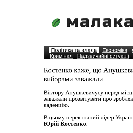
Політика та влада
Економіка
Кримінал
Надзвичайні ситуації
Костенко каже, що Анушкев
виборами заважали
Віктору Анушкевичусу перед міс
заважали прозвітувати про зробле
каденцію.
В цьому переконаний лідер Українс
Юрій Костенко
.