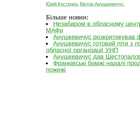
Юрій Костенко
,
Віктор Анушкевичус,
Більше новин:
Незабаром в обласному цент
МАФи
Анушкевичус розкритикував ф
Анушкевичус готовий піти з п
обласної організації УНП
Анушкевичус дав Шестопало
Франківські бомжі надалі пр
пожежі