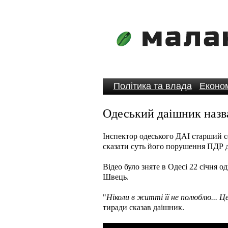
Політика та влада
Економ
Одеський даішник назва
Інспектор одеського ДАІ старший 
сказати суть його порушення ПДР д
Відео було зняте в Одесі 22 січня 
Швець.
"
Ніколи в житті її не полюблю... Ц
тиради сказав даішник.