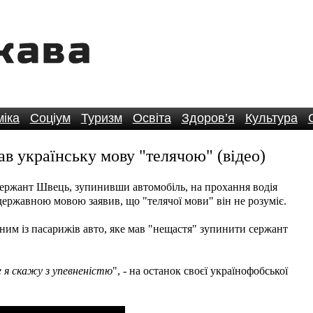
іка
Соціум
Туризм
Освіта
Здоров’я
Культура
в українську мову "телячою" (відео)
сержант Швець, зупинивши автомобіль, на прохання водія
ержавною мовою заявив, що "телячої мови" він не розуміє.
одним із пасарижів авто, яке мав "нещастя" зупинити сержант
е я скажу з упевненістю
", - на останок своєї українофобської