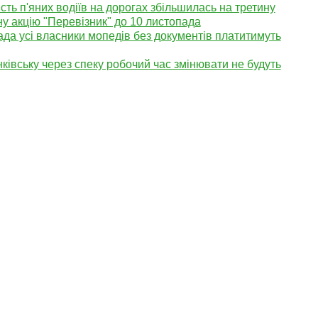
ість п'яних водіїв на дорогах збільшилась на третину
у акцію "Перевізник" до 10 листопада
ада усі власники мопедів без документів платитимуть
ківську через спеку робочий час змінювати не будуть