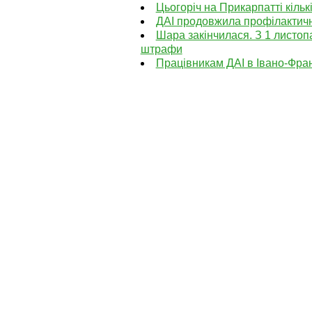
Цьогоріч на Прикарпатті кільк
ДАІ продовжила профілактичн
Шара закінчилася. З 1 листоп
штрафи
Працівникам ДАІ в Івано-Фран