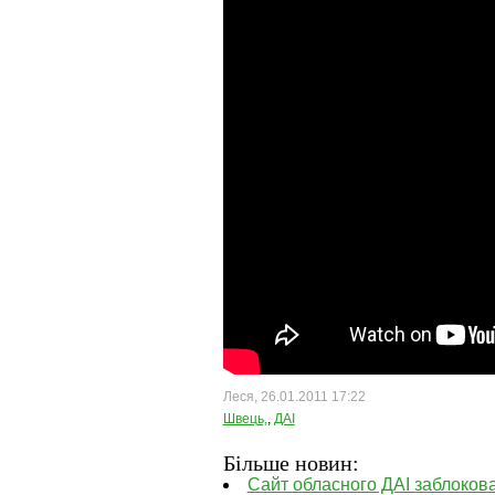
Леся, 26.01.2011 17:22
Швець,
,
ДАІ
Більше новин:
Сайт обласного ДАІ заблоков