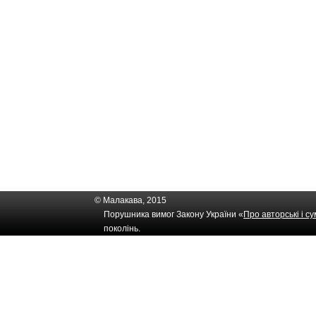
© Малакава, 2015
Порушника вимог Закону України «
Про авторські і с
поколінь.