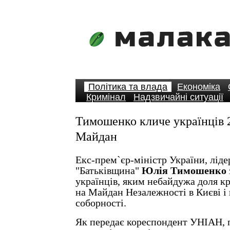
Політика та влада
Економіка
Кримінал
Надзвичайні ситуації
Тимошенко кличе українців 2
Майдан
Екс-прем`єр-міністр України, ліде
"Батьківщина"
Юлія Тимошенко
українців, яким небайдужа доля кр
на Майдан Незалежності в Києві і 
соборності.
Як передає кореспондент УНІАН, п