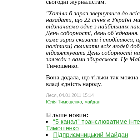
сьогодні журналістам.
"Хотіла б зараз звернутися до всієї
нагадати, що 22 січня в Україні м
відзначаємо одне з найбільших наш
День соборності, день об`єднання. 
саме зараз сказати і сподіваюся,
політики) скликати всіх людей добр
відсвяткувати День соборності на
завжди з вами збираємося. Це Ма
Тимошенко.
Вона додала, що тільки так можна
владі єдність народу.
Леся, 04.01.2011 15:14
Юлія Тимошенко
,
майдан
Більше новин:
“5 канал” транслюватиме інте
Тимошенко
Підприємницький Майдан