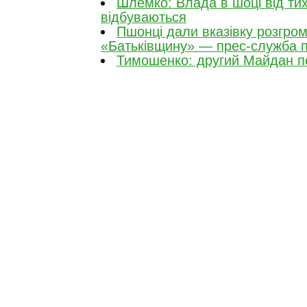
Шлемко: Влада в шоці від тих 
відбуваються
Пшонці дали вказівку розгром
«Батьківщину» — прес-служба п
Тимошенко: другий Майдан п