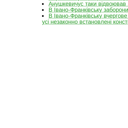
Анушкевичус таки відвоював
В Івано-Франківську заборон
В Івано-Франківську вчергов
усі незаконно встановлені конст