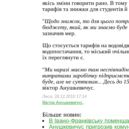
якісь зміни говорити рано. В тому 
тарифів та знижки для студентів й 
"
Щодо знижок, то для цього потріб
бюджету, який, як ми знаємо буде 
зазначив мер.
Що стосується тарифів на водовідв
водопостачання, то міський очільн
їх переглянути є.
"
Ми наразі маємо там неспівпаді
витратами заробітку підприємст
буде, але не суттєвим... Десь до 
віктор Анушкевичус.
Леся, 28.12.2010 17:14
Віктор Анушкевичус,
Більше новин:
В Івано-Франківську поменша
Анушкевичус пригрозив кому