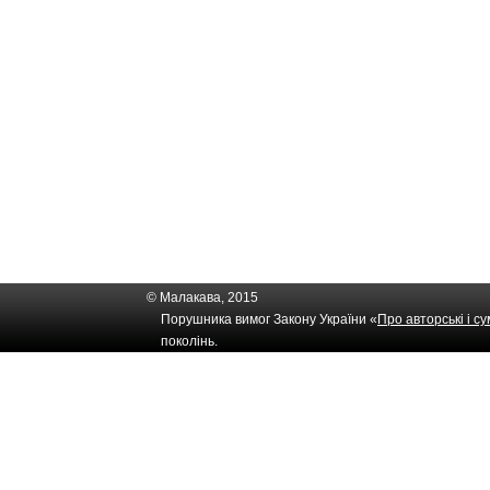
© Малакава, 2015
Порушника вимог Закону України «
Про авторські і с
поколінь.