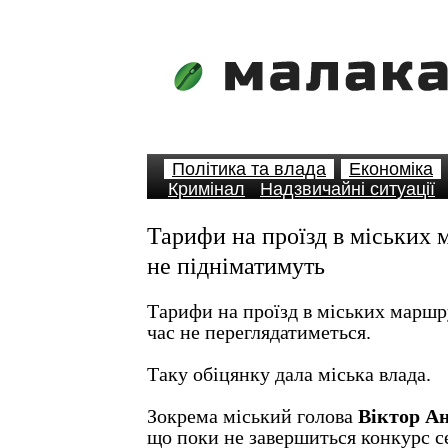
Політика та влада
Економіка
Кримінал
Надзвичайні ситуації
Тарифи на проїзд в міських
не підніматимуть
Тарифи на проїзд в міських марш
час не переглядатиметься.
Таку обіцянку дала міська влада.
Зокрема міський голова
Віктор А
що поки не завершиться конкурс се