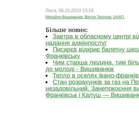
Леся, 06.10.2010 13:18
Михайло Вишиванюк
,
Віктор Тихонов
,
ЦНАП,
Більше новин:
Завтра в обласному центрі ві
надання адмінпослуг
Писарєв відкриє балетну школ
Франківську
Чим старша людина, тим біль
до молоді - Вишиванюк
Тепло в оселях івано-франків
Стан розрахунків за газ на Пр
незадовільний. Занепокоєння в
Франківськ і Калуш — Вишиван