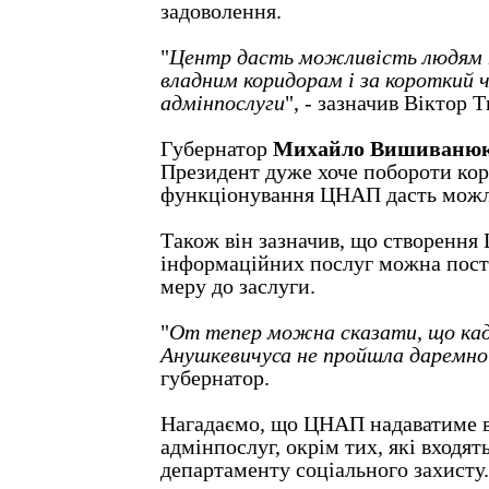
задоволення.
"
Центр дасть можливість людям 
владним коридорам і за короткий 
адмінпослуги
", - зазначив Віктор 
Губернатор
Михайло Вишиваню
Президент дуже хоче побороти кор
функціонування ЦНАП дасть можли
Також він зазначив, що створення
інформаційних послуг можна пост
меру до заслуги.
"
От тепер можна сказати, що кад
Анушкевичуса не пройшла даремно
губернатор.
Нагадаємо, що ЦНАП надаватиме в
адмінпослуг, окрім тих, які входят
департаменту соціального захисту.