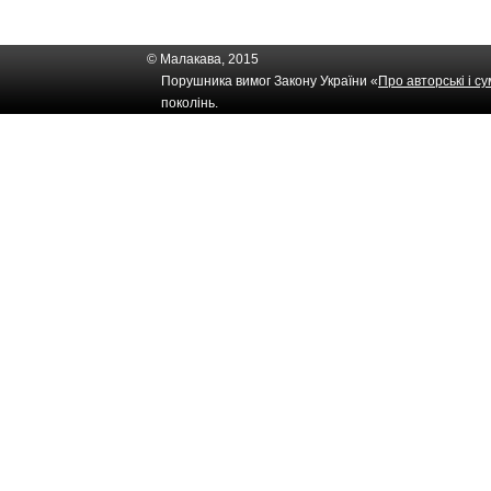
© Малакава, 2015
Порушника вимог Закону України «
Про авторські і с
поколінь.