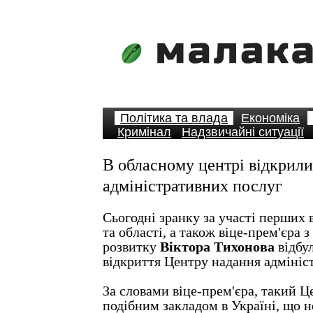
Політика та влада
Економіка
Кримінал
Надзвичайні ситуації
В обласному центрі відкрил
адміністративних послуг
Сьогодні зранку за участі перших 
та області, а також віце-прем'єра 
розвитку
Віктора Тихонова
відбу
відкриття Центру надання адмініс
За словами віце-прем'єра, такий Ц
подібним закладом в Україні, що 